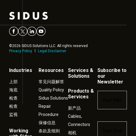
©2026 SIDUS Solutions LLC. All rights reserved
Privacy Policy
Legal Disclaimer
Industries
Resources
Services &
Subscribe to
Solutions
our
Newsletter
上部
常见问题解答
海底
Quality Policy
Products &
Name
*
Services
检查
Sidus Solutions
检查
Repair
新产品
监视
Procedure
Cables,
保修信息
Connectors
Email
*
Working
条款及细则
相机