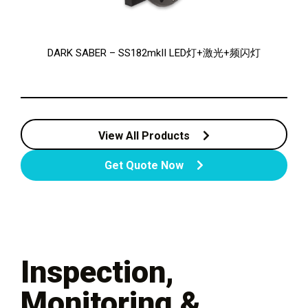
DARK SABER – SS182mkII LED灯+激光+频闪灯
View All Products
Get Quote Now
Inspection,
Monitoring &