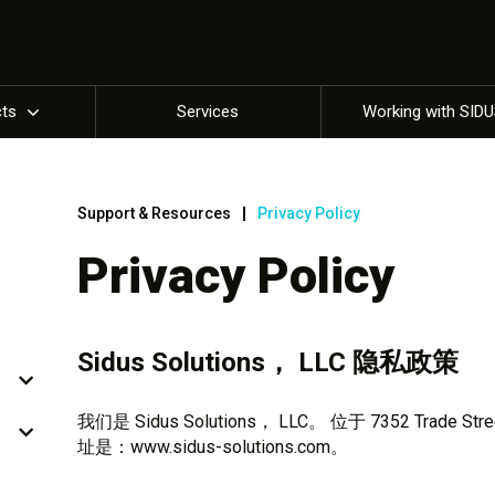
cts
Services
Working with SID
Support & Resources
Privacy Policy
Privacy Policy
Sidus Solutions， LLC 隐私政策
我们是 Sidus Solutions， LLC。 位于 7352 Trade S
址是：www.sidus-solutions.com。