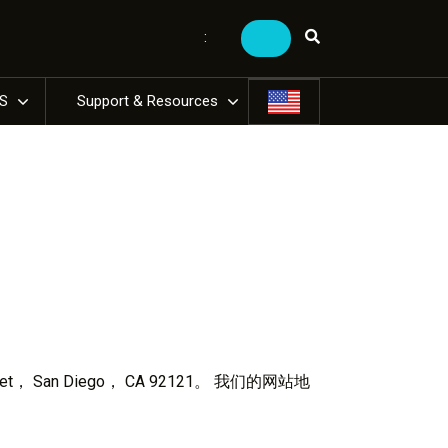
:
US
Support & Resources
treet， San Diego， CA 92121。 我们的网站地