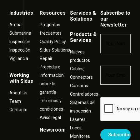
Industries
Resources
Services &
Subscribe to
Solutions
our
Newsletter
Arriba
Preguntas
Submarina
frecuentes
Products &
Name
*
Services
Inspección
Quality Policy
Inspección
Sidus Solutions
Nuevos
Vigilancia
Repair
productos
Procedure
Cables,
Email
*
Working
Información
Connectors
with Sidus
sobre la
Cámaras
garantía
About Us
Controladores
Términos y
Captcha
Team
Sistemas de
condiciones
Contacto
inspección
Aviso legal
Láseres
Luces
Newsroom
Monitores