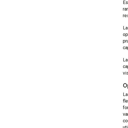
Es
ra
re
La
op
pr
ca
La
ca
vi
O
La
fl
fo
va
co
ut