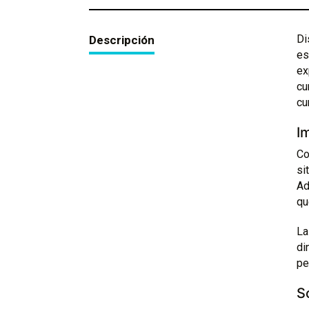
Di
Descripción
es
ex
cu
cu
I
Co
si
Ad
qu
La
di
pe
S