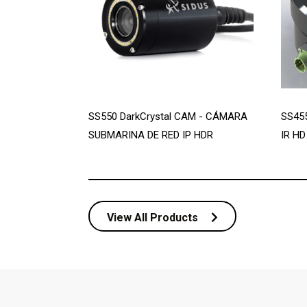
SS550 DarkCrystal CAM - CÁMARA
SS455
SUBMARINA DE RED IP HDR
IR HD
View All Products