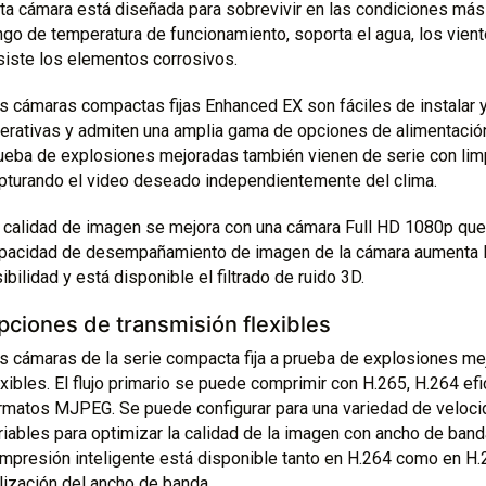
ta cámara está diseñada para sobrevivir en las condiciones más 
ngo de temperatura de funcionamiento, soporta el agua, los vient
siste los elementos corrosivos.
s cámaras compactas fijas Enhanced EX son fáciles de instalar 
erativas y admiten una amplia gama de opciones de alimentación 
ueba de explosiones mejoradas también vienen de serie con limp
pturando el video deseado independientemente del clima.
 calidad de imagen se mejora con una cámara Full HD 1080p qu
pacidad de desempañamiento de imagen de la cámara aumenta la
sibilidad y está disponible el filtrado de ruido 3D.
pciones de transmisión flexibles
s cámaras de la serie compacta fija a prueba de explosiones m
exibles. El flujo primario se puede comprimir con H.265, H.264 efi
rmatos MJPEG. Se puede configurar para una variedad de veloci
riables para optimizar la calidad de la imagen con ancho de ban
mpresión inteligente está disponible tanto en H.264 como en H.
ilización del ancho de banda.