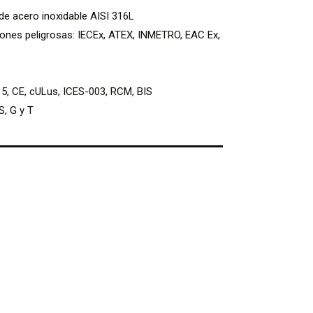
de acero inoxidable AISI 316L
iones peligrosas: IECEx, ATEX, INMETRO, EAC Ex,
15, CE, cULus, ICES-003, RCM, BIS
S, G y T