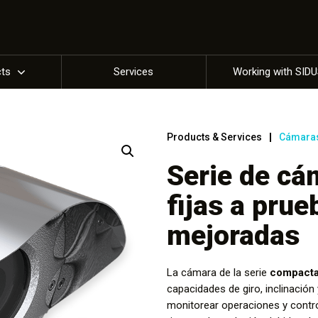
cts
Services
Working with SID
Products & Services
Cámara
Serie de c
fijas a pru
mejoradas
La cámara de la serie
compacta 
capacidades de giro, inclinació
monitorear operaciones y contr