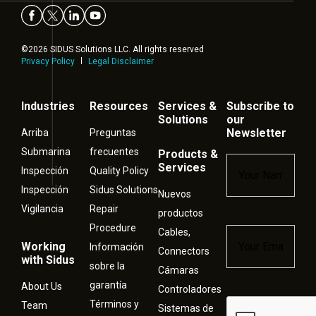
©2026 SIDUS Solutions LLC. All rights reserved
Privacy Policy
Legal Disclaimer
Industries
Resources
Services &
Subscribe to
Solutions
our
Newsletter
Arriba
Preguntas
Submarina
frecuentes
Products &
Name
*
Services
Inspección
Quality Policy
Inspección
Sidus Solutions
Nuevos
Vigilancia
Repair
productos
Procedure
Cables,
Email
*
Working
Información
Connectors
with Sidus
sobre la
Cámaras
garantía
About Us
Controladores
Términos y
Captcha
Team
Sistemas de