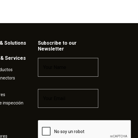
& Solutions
Subscribe to our
Newsletter
 & Services
Name
*
ductos
nnectors
Email
*
res
e inspección
Captcha
ores