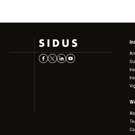
In
Ar
Su
In
In
Vi
Wo
Ab
T
Co