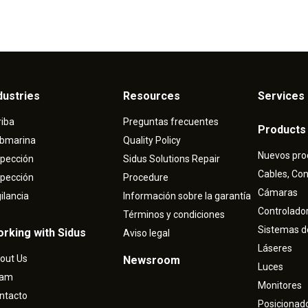
dustries
Resources
Services 
riba
Preguntas frecuentes
Products
bmarina
Quality Policy
Nuevos pro
spección
Sidus Solutions Repair
Cables, Co
spección
Procedure
Cámaras
gilancia
Información sobre la garantía
Controlado
Términos y condiciones
Sistemas d
rking with Sidus
Aviso legal
Láseres
out Us
Newsroom
Luces
eam
Monitores
ntacto
Posicionad