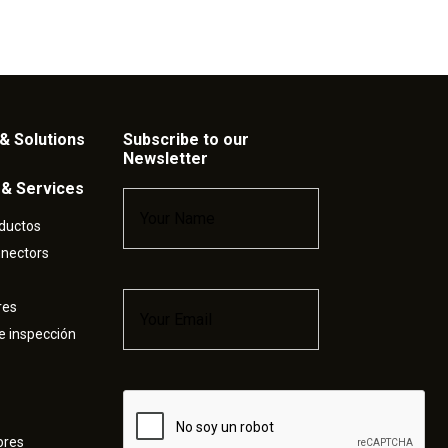
& Solutions
Subscribe to our
Newsletter
 & Services
Name
*
ductos
nnectors
Email
*
res
e inspección
Captcha
ores