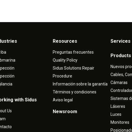
dustries
Resources
Services 
riba
Preguntas frecuentes
Products
bmarina
Quality Policy
Nuevos pro
spección
Sidus Solutions Repair
Cables, Co
spección
Procedure
Cámaras
gilancia
Información sobre la garantía
Controlado
Términos y condiciones
Sistemas d
rking with Sidus
Aviso legal
Láseres
out Us
Newsroom
Luces
eam
Monitores
ntacto
Posicionad