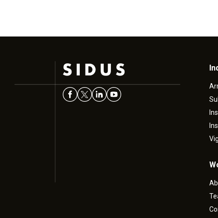
In
Ar
Su
In
In
Vi
Wo
Ab
T
Co