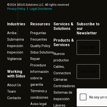
©2026 SIDUS Solutions LLC. All rights reserved
Privacy Policy
Legal Disclaimer
Industries
Resources
Services &
Subscribe to
Solutions
our
Newsletter
Arriba
Preguntas
Submarina
frecuentes
Products &
Name
*
Services
Inspección
Quality Policy
Inspección
Sidus Solutions
Nuevos
Vigilancia
Repair
productos
Procedure
Cables,
Email
*
Working
Información
Connectors
with Sidus
sobre la
Cámaras
garantía
About Us
Controladores
Términos y
Captcha
Team
Sistemas de
condiciones
Contacto
inspección
Aviso legal
Láseres