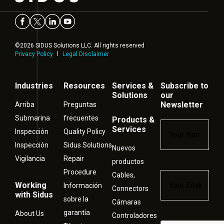
©2026 SIDUS Solutions LLC. All rights reserved
Privacy Policy
Legal Disclaimer
Industries
Resources
Services &
Subscribe to
Solutions
our
Newsletter
Arriba
Preguntas
Submarina
frecuentes
Products &
Name
*
Services
Inspección
Quality Policy
Inspección
Sidus Solutions
Nuevos
Vigilancia
Repair
productos
Procedure
Cables,
Email
*
Working
Información
Connectors
with Sidus
sobre la
Cámaras
garantía
About Us
Controladores