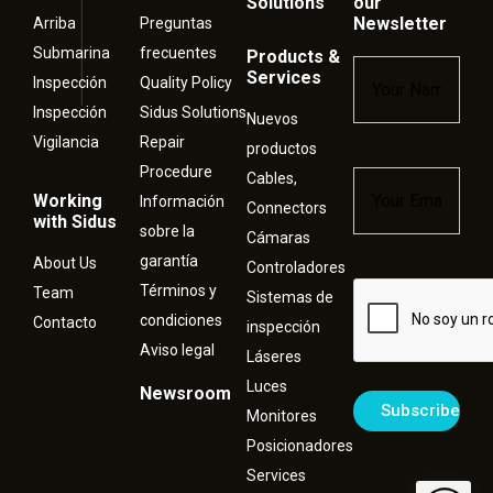
Solutions
our
Newsletter
Arriba
Preguntas
Submarina
frecuentes
Products &
Name
*
Services
Inspección
Quality Policy
Inspección
Sidus Solutions
Nuevos
Vigilancia
Repair
productos
Procedure
Cables,
Email
*
Working
Información
Connectors
with Sidus
sobre la
Cámaras
garantía
About Us
Controladores
Términos y
Captcha
Team
Sistemas de
condiciones
Contacto
inspección
Aviso legal
Láseres
Luces
Newsroom
Monitores
Posicionadores
Services