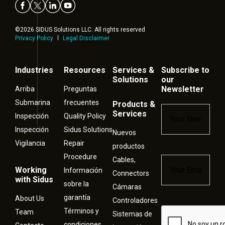
©2026 SIDUS Solutions LLC. All rights reserved
Privacy Policy
Legal Disclaimer
Industries
Resources
Services &
Subscribe to
Solutions
our
Newsletter
Arriba
Preguntas
Submarina
frecuentes
Products &
Name
*
Services
Inspección
Quality Policy
Inspección
Sidus Solutions
Nuevos
Vigilancia
Repair
productos
Procedure
Cables,
Email
*
Working
Información
Connectors
with Sidus
sobre la
Cámaras
garantía
About Us
Controladores
Términos y
Captcha
Team
Sistemas de
condiciones