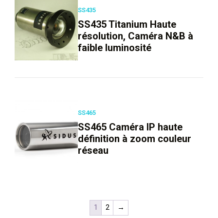
SS435
SS435 Titanium Haute
résolution, Caméra N&B à
faible luminosité
SS465
SS465 Caméra IP haute
définition à zoom couleur
réseau
1
2
→