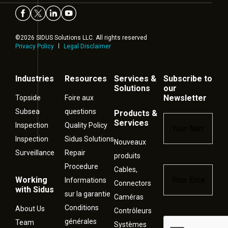
©2026 SIDUS Solutions LLC. All rights reserved
Privacy Policy
Legal Disclaimer
Industries
Resources
Services &
Subscribe to
Solutions
our
Newsletter
Topside
Foire aux
Subsea
questions
Products &
Name
*
Services
Inspection
Quality Policy
Inspection
Sidus Solutions
Nouveaux
Surveillance
Repair
produits
Procedure
Cables,
Email
*
Working
Informations
Connectors
with Sidus
sur la garantie
Caméras
Conditions
About Us
Contrôleurs
générales
Captcha
Team
Systèmes