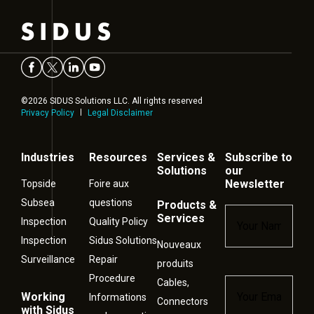
©2026 SIDUS Solutions LLC. All rights reserved
Privacy Policy
Legal Disclaimer
Industries
Resources
Services &
Subscribe to
Solutions
our
Newsletter
Topside
Foire aux
Subsea
questions
Products &
Name
*
Services
Inspection
Quality Policy
Inspection
Sidus Solutions
Nouveaux
Surveillance
Repair
produits
Procedure
Cables,
Email
*
Working
Informations
Connectors
with Sidus