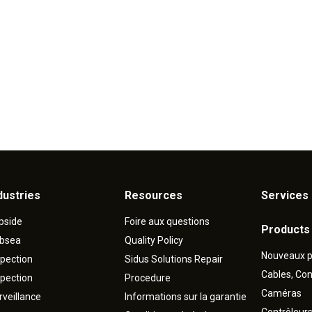
dustries
Resources
Services 
pside
Foire aux questions
Products
bsea
Quality Policy
Nouveaux p
spection
Sidus Solutions Repair
Cables, Co
spection
Procedure
Caméras
rveillance
Informations sur la garantie