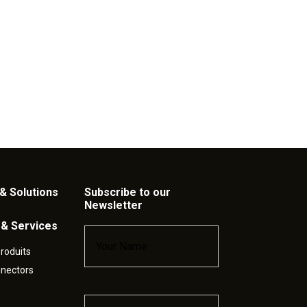
& Solutions
Subscribe to our
Newsletter
 & Services
Name
*
roduits
nnectors
Email
*