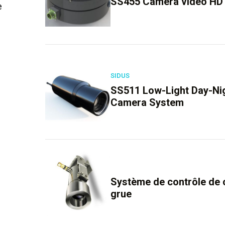
SS455 Caméra vidéo HD 
e
SIDUS
SS511 Low-Light Day-Nigh
Camera System
Système de contrôle de 
grue