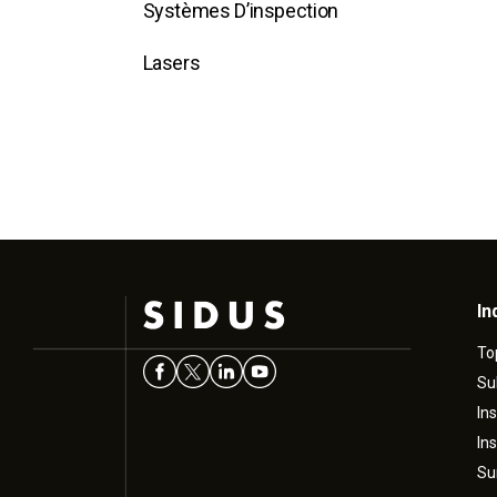
Systèmes D’inspection
Lasers
In
To
Su
In
In
Su