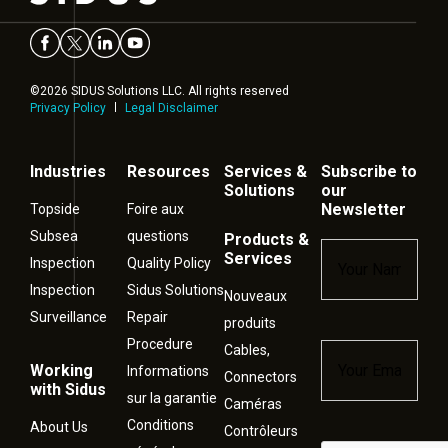
©2026 SIDUS Solutions LLC. All rights reserved
Privacy Policy
Legal Disclaimer
Industries
Resources
Services &
Subscribe to
Solutions
our
Newsletter
Topside
Foire aux
Subsea
questions
Products &
Name
*
Services
Inspection
Quality Policy
Inspection
Sidus Solutions
Nouveaux
Surveillance
Repair
produits
Procedure
Cables,
Email
*
Working
Informations
Connectors
with Sidus
sur la garantie
Caméras
Conditions
About Us
Contrôleurs