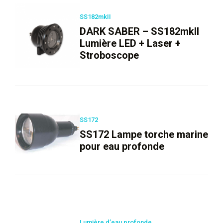
SS182mkII
DARK SABER – SS182mkII
Lumière LED + Laser +
Stroboscope
SS172
SS172 Lampe torche marine
pour eau profonde
Lumière d’eau profonde