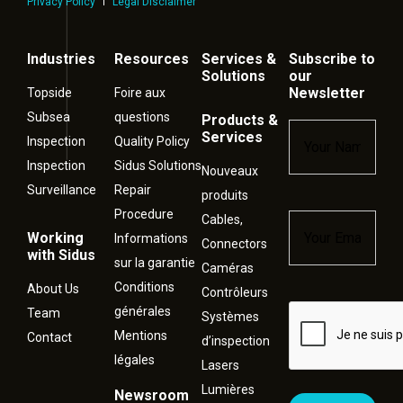
Privacy Policy
Legal Disclaimer
Industries
Resources
Services &
Subscribe to
Solutions
our
Newsletter
Topside
Foire aux
Subsea
questions
Products &
Name
*
Services
Inspection
Quality Policy
Inspection
Sidus Solutions
Nouveaux
Surveillance
Repair
produits
Procedure
Cables,
Email
*
Working
Informations
Connectors
with Sidus
sur la garantie
Caméras
Conditions
About Us
Contrôleurs
générales
Captcha
Team
Systèmes
Mentions
Contact
d’inspection
légales
Lasers
Lumières
Newsroom