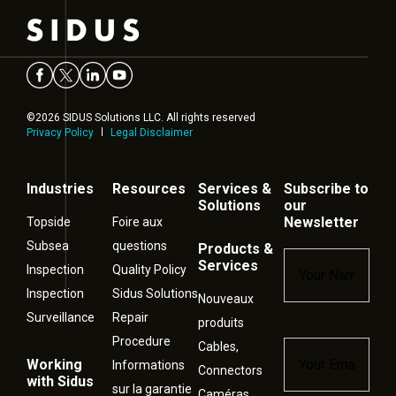
©2026 SIDUS Solutions LLC. All rights reserved
Privacy Policy
Legal Disclaimer
Industries
Resources
Services &
Subscribe to
Solutions
our
Newsletter
Topside
Foire aux
Subsea
questions
Products &
Name
*
Services
Inspection
Quality Policy
Inspection
Sidus Solutions
Nouveaux
Surveillance
Repair
produits
Procedure
Cables,
Email
*
Working
Informations
Connectors
with Sidus
sur la garantie
Caméras