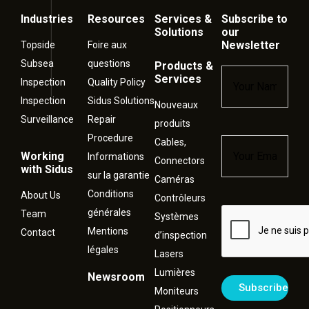
Industries
Resources
Services &
Subscribe to
Solutions
our
Newsletter
Topside
Foire aux
Subsea
questions
Products &
Name
*
Services
Inspection
Quality Policy
Inspection
Sidus Solutions
Nouveaux
Surveillance
Repair
produits
Procedure
Cables,
Email
*
Working
Informations
Connectors
with Sidus
sur la garantie
Caméras
Conditions
About Us
Contrôleurs
générales
Captcha
Team
Systèmes
Mentions
Contact
d’inspection
légales
Lasers
Lumières
Newsroom
Moniteurs