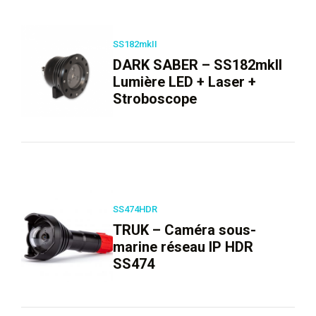
SS182mkII
DARK SABER – SS182mkII
Lumière LED + Laser +
Stroboscope
SS474HDR
TRUK – Caméra sous-
marine réseau IP HDR
SS474