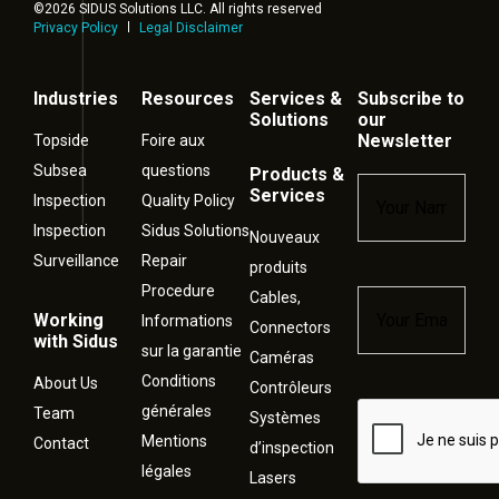
©2026 SIDUS Solutions LLC. All rights reserved
Privacy Policy
Legal Disclaimer
Industries
Resources
Services &
Subscribe to
Solutions
our
Newsletter
Topside
Foire aux
Subsea
questions
Products &
Name
*
Services
Inspection
Quality Policy
Inspection
Sidus Solutions
Nouveaux
Surveillance
Repair
produits
Procedure
Cables,
Email
*
Working
Informations
Connectors
with Sidus
sur la garantie
Caméras
Conditions
About Us
Contrôleurs
générales
Captcha
Team
Systèmes
Mentions
Contact
d’inspection
légales
Lasers