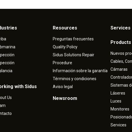
dustries
Resources
Services 
riba
Preguntas frecuentes
Products
bmarina
Quality Policy
Nuevos pro
spección
Sidus Solutions Repair
Cables, Co
spección
Procedure
Cámaras
gilancia
Información sobre la garantía
Controlado
Términos y condiciones
Sistemas d
rking with Sidus
Aviso legal
Láseres
out Us
Newsroom
Luces
eam
Monitores
ntacto
Posicionad
Services