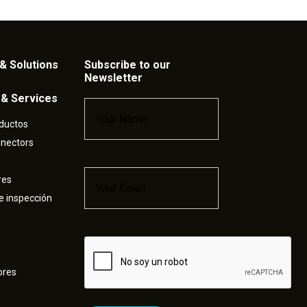
& Solutions
Subscribe to our
Newsletter
 & Services
Name
*
ductos
nnectors
Email
*
res
e inspección
Captcha
ores