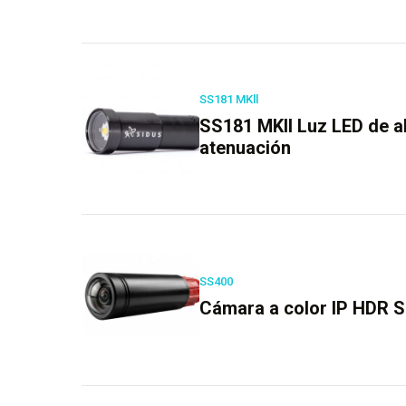
SS181 MKll
SS181 MKll Luz LED de al
atenuación
SS400
Cámara a color IP HDR 