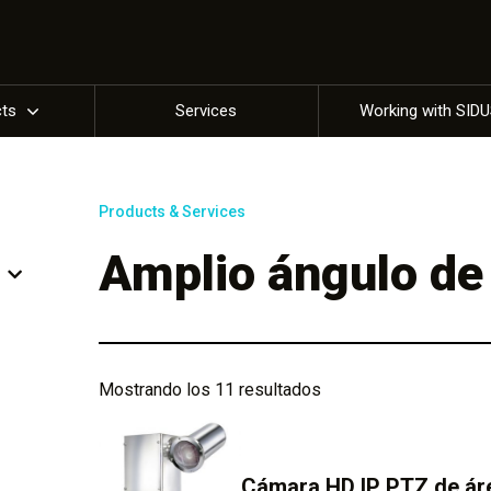
cts
Services
Working with SID
Products & Services
Amplio ángulo de 
Mostrando los 11 resultados
Cámara HD IP PTZ de área