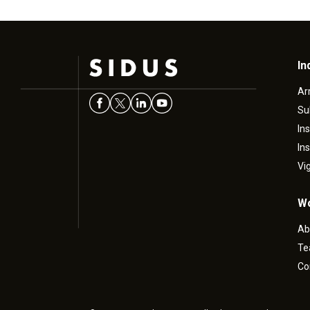
In
Ar
Su
In
In
Vi
Wo
Ab
T
Co