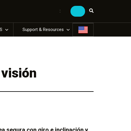
:
US
Support & Resources
visión
 segura con giro e inclinación y