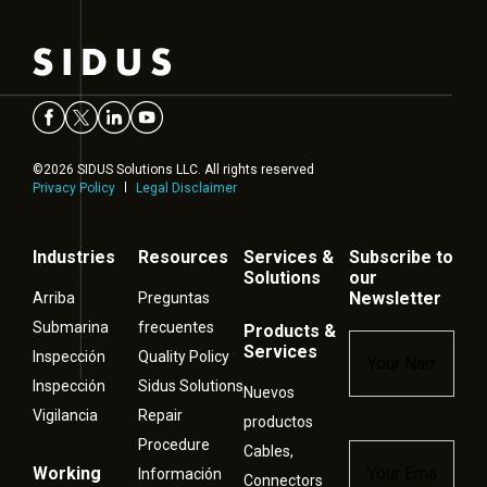
©2026 SIDUS Solutions LLC. All rights reserved
Privacy Policy
Legal Disclaimer
Industries
Resources
Services &
Subscribe to
Solutions
our
Newsletter
Arriba
Preguntas
Submarina
frecuentes
Products &
Name
*
Services
Inspección
Quality Policy
Inspección
Sidus Solutions
Nuevos
Vigilancia
Repair
productos
Procedure
Cables,
Email
*
Working
Información
Connectors