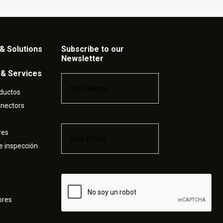
& Solutions
Subscribe to our
Newsletter
 & Services
Name
*
ductos
nnectors
Email
*
res
e inspección
Captcha
ores