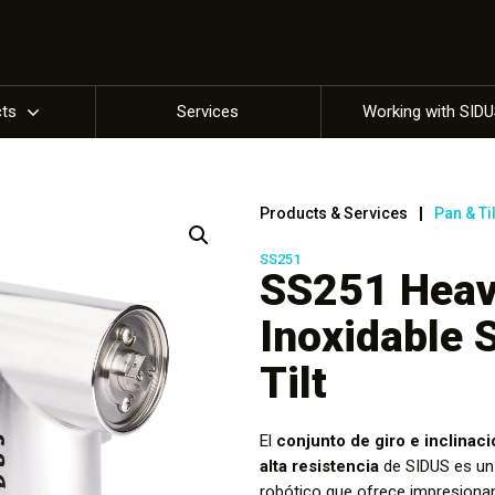
cts
Services
Working with SID
Products & Services
Pan & Ti
SS251
SS251 Heav
Inoxidable 
Tilt
El
conjunto de giro e inclina
alta resistencia
de SIDUS es un 
robótico que ofrece impresionan