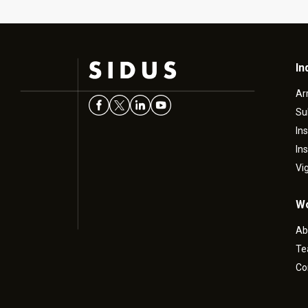
In
Ar
Su
In
In
Vi
Wo
Ab
T
Co