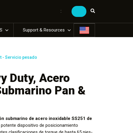
:
US
Support & Resources
lt - Servicio pesado
y Duty, Acero
Submarino Pan &
ción submarino de acero inoxidable SS251 de
potente dispositivo de posicionamiento
tes clasificaciones de torque de hasta 65 pies-