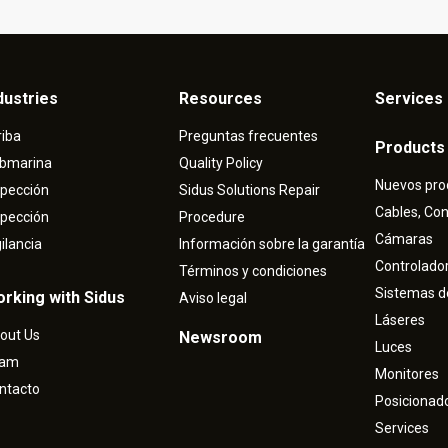
dustries
Resources
Services 
riba
Preguntas frecuentes
Products
bmarina
Quality Policy
Nuevos pro
spección
Sidus Solutions Repair
Cables, Co
spección
Procedure
Cámaras
gilancia
Información sobre la garantía
Controlado
Términos y condiciones
Sistemas d
rking with Sidus
Aviso legal
Láseres
out Us
Newsroom
Luces
eam
Monitores
ntacto
Posicionad
Services