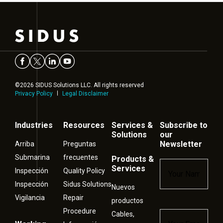
©2026 SIDUS Solutions LLC. All rights reserved
Privacy Policy
Legal Disclaimer
Industries
Resources
Services &
Subscribe to
Solutions
our
Newsletter
Arriba
Preguntas
Submarina
frecuentes
Products &
Name
*
Services
Inspección
Quality Policy
Inspección
Sidus Solutions
Nuevos
Vigilancia
Repair
productos
Procedure
Cables,
Email
*