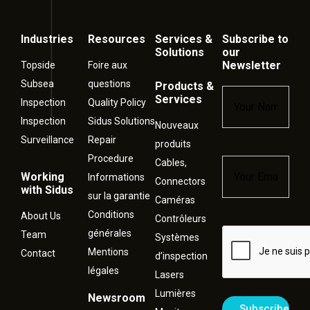
Industries
Resources
Services &
Subscribe to
Solutions
our
Newsletter
Topside
Foire aux
Subsea
questions
Products &
Name
*
Services
Inspection
Quality Policy
Inspection
Sidus Solutions
Nouveaux
Surveillance
Repair
produits
Procedure
Cables,
Email
*
Working
Informations
Connectors
with Sidus
sur la garantie
Caméras
Conditions
About Us
Contrôleurs
générales
Captcha
Team
Systèmes
Mentions
Contact
d’inspection
légales
Lasers
Lumières
Newsroom