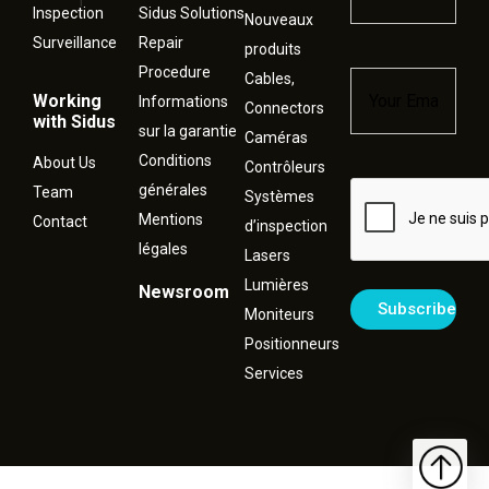
Inspection
Sidus Solutions
Nouveaux
Surveillance
Repair
produits
Procedure
Cables,
Email
*
Working
Informations
Connectors
with Sidus
sur la garantie
Caméras
Conditions
About Us
Contrôleurs
générales
Captcha
Team
Systèmes
Mentions
Contact
d’inspection
légales
Lasers
Lumières
Newsroom
Moniteurs
Positionneurs
Services