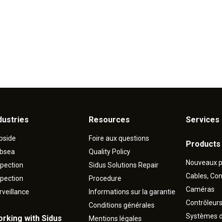
dustries
Resources
Services 
pside
Foire aux questions
Products
bsea
Quality Policy
Nouveaux p
spection
Sidus Solutions Repair
Cables, Co
spection
Procedure
Caméras
rveillance
Informations sur la garantie
Contrôleur
Conditions générales
Systèmes d
rking with Sidus
Mentions légales