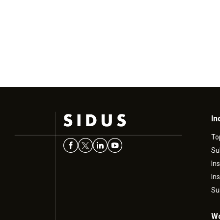
In
To
Su
In
In
Su
Wo