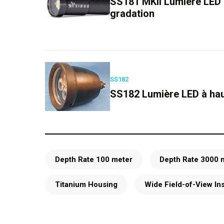
SS181 MKll Lumière LED 
gradation
SS182
SS182 Lumière LED à hau
Depth Rate 100 meter
Depth Rate 3000 
Titanium Housing
Wide Field-of-View In