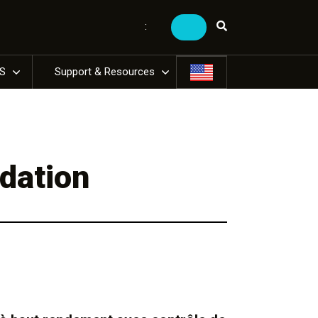
:
US
Support & Resources
adation