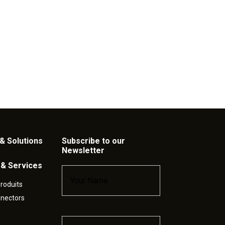
& Solutions
Subscribe to our
Newsletter
 & Services
Name
*
roduits
nnectors
Email
*