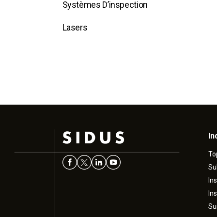
Systèmes D’inspection
Lasers
In
To
Su
In
In
Su