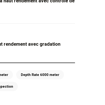
à haut rendement avec contrôle de
t rendement avec gradation
meter
Depth Rate 6000 meter
spection