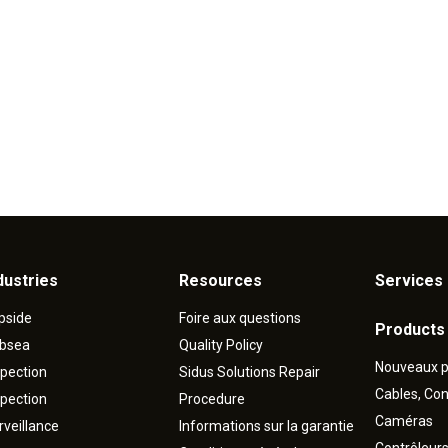
dustries
Resources
Services 
pside
Foire aux questions
Products
bsea
Quality Policy
Nouveaux p
spection
Sidus Solutions Repair
Cables, Co
spection
Procedure
Caméras
rveillance
Informations sur la garantie