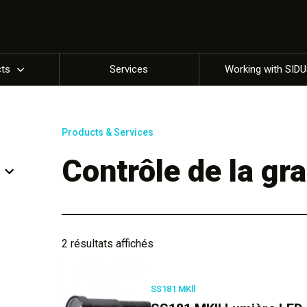
cts
Services
Working with SID
Products & Services
Contrôle de la gr
2 résultats affichés
SS181 MKll