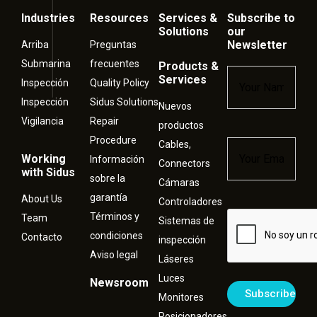
Industries
Resources
Services &
Subscribe to
Solutions
our
Newsletter
Arriba
Preguntas
Submarina
frecuentes
Products &
Name
*
Services
Inspección
Quality Policy
Inspección
Sidus Solutions
Nuevos
Vigilancia
Repair
productos
Procedure
Cables,
Email
*
Working
Información
Connectors
with Sidus
sobre la
Cámaras
garantía
About Us
Controladores
Términos y
Captcha
Team
Sistemas de
condiciones
Contacto
inspección
Aviso legal
Láseres
Luces
Newsroom
Monitores
Posicionadores