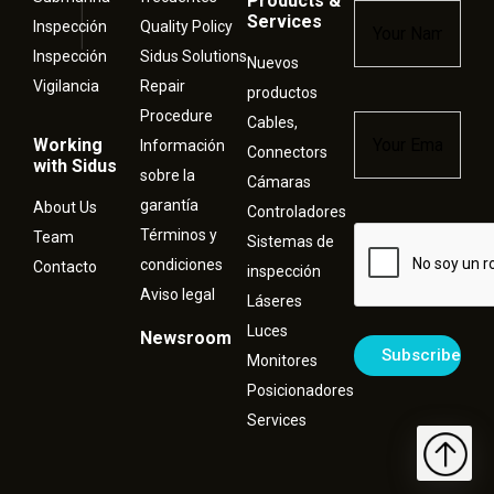
Products &
Name
*
Services
Inspección
Quality Policy
Inspección
Sidus Solutions
Nuevos
Vigilancia
Repair
productos
Procedure
Cables,
Email
*
Working
Información
Connectors
with Sidus
sobre la
Cámaras
garantía
About Us
Controladores
Términos y
Captcha
Team
Sistemas de
condiciones
Contacto
inspección
Aviso legal
Láseres
Luces
Newsroom
Monitores
Posicionadores
Services