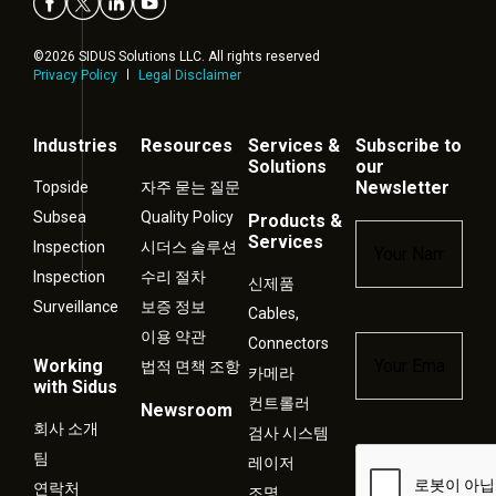
©2026 SIDUS Solutions LLC. All rights reserved
Privacy Policy
Legal Disclaimer
Industries
Resources
Services &
Subscribe to
Solutions
our
Newsletter
Topside
자주 묻는 질문
Subsea
Quality Policy
Products &
Name
*
Services
Inspection
시더스 솔루션
Inspection
수리 절차
신제품
Surveillance
보증 정보
Cables,
이용 약관
Connectors
Email
*
Working
법적 면책 조항
카메라
with Sidus
컨트롤러
Newsroom
회사 소개
검사 시스템
Captcha
팀
레이저
연락처
조명