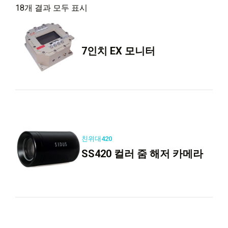
18개 결과 모두 표시
7인치 EX 모니터
친위대420
SS420 컬러 줌 해저 카메라