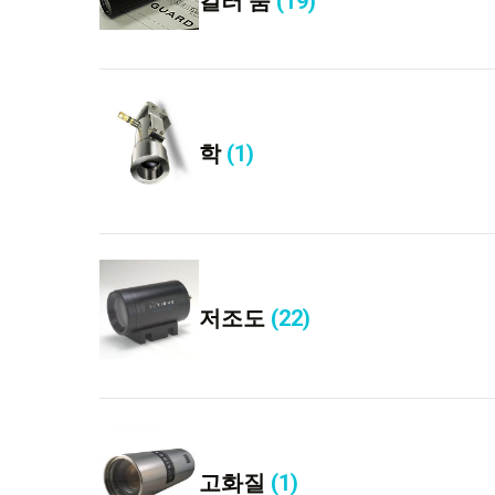
컬러 줌
(19)
학
(1)
저조도
(22)
고화질
(1)