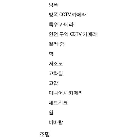
방폭
방폭 CCTV 카메라
특수 카메라
안전 구역 CCTV 카메라
컬러 줌
학
저조도
고화질
고압
미니어처 카메라
네트워크
열
비바람
조명