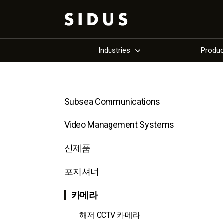
Industries
Produ
Subsea Communications
Video Management Systems
신제품
포지셔너
카메라
해저 CCTV 카메라