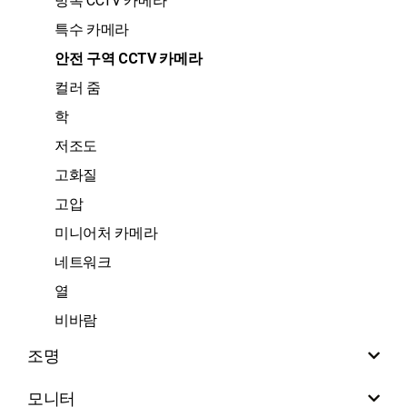
방폭 CCTV 카메라
특수 카메라
안전 구역 CCTV 카메라
컬러 줌
학
저조도
고화질
고압
미니어처 카메라
네트워크
열
비바람
조명
모니터