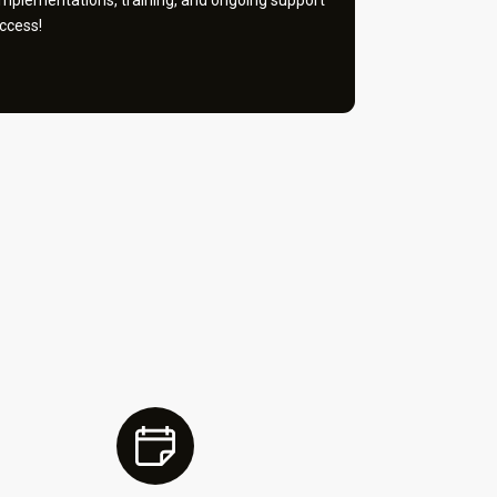
implementations, training, and ongoing support
ccess!