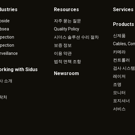
dustries
Resources
Services 
pside
자주 묻는 질문
Products
bsea
Quality Policy
신제품
spection
시더스 솔루션 수리 절차
Cables, Co
spection
보증 정보
카메라
rveillance
이용 약관
컨트롤러
법적 면책 조항
검사 시스템
rking with Sidus
Newsroom
레이저
사 소개
조명
모니터
락처
포지셔너
서비스