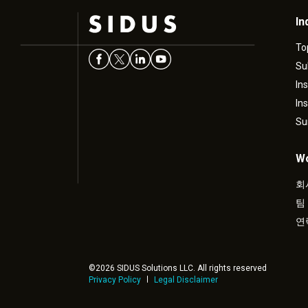
In
To
Su
In
In
Su
Wo
회
팀
연
©2026 SIDUS Solutions LLC. All rights reserved
Privacy Policy
Legal Disclaimer