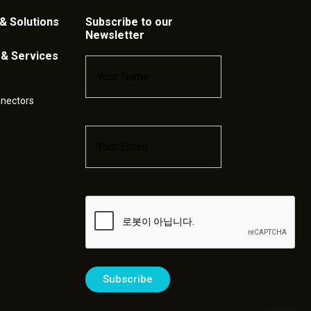
& Solutions
Subscribe to our
Newsletter
 & Services
Name
*
nnectors
Email
*
Captcha