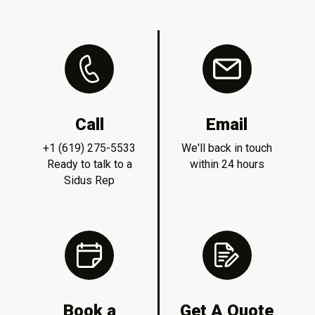
Call
Email
+1 (619) 275-5533
We'll back in touch
Ready to talk to a
within 24 hours
Sidus Rep
Book a
Get A Quote