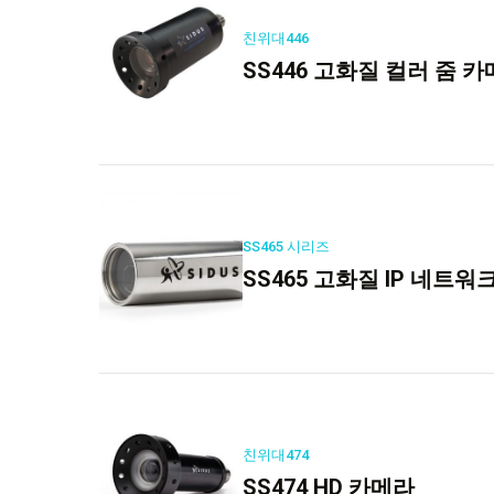
친위대446
SS446 고화질 컬러 줌 
SS465 시리즈
SS465 고화질 IP 네트워
친위대474
SS474 HD 카메라