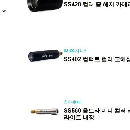
SS420 컬러 줌 해저 카메
SS402 시리즈
SS402 컴팩트 컬러 고해
친위대560
SS560 울트라 미니 컬러
라이트 내장