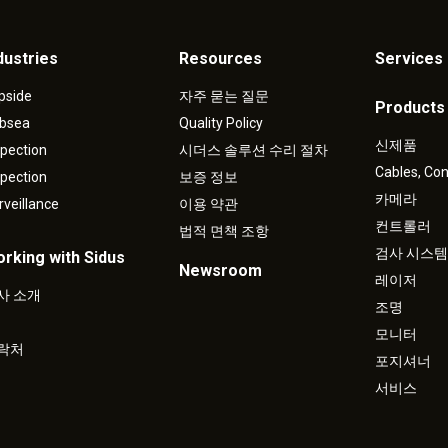
dustries
Resources
Services 
pside
자주 묻는 질문
Products
bsea
Quality Policy
신제품
spection
시더스 솔루션 수리 절차
Cables, Co
spection
보증 정보
카메라
rveillance
이용 약관
컨트롤러
법적 면책 조항
검사 시스템
rking with Sidus
Newsroom
레이저
사 소개
조명
모니터
락처
포지셔너
서비스