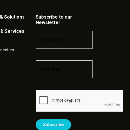
& Solutions
Subscribe to our
Newsletter
 & Services
Name
*
nnectors
Email
*
Captcha