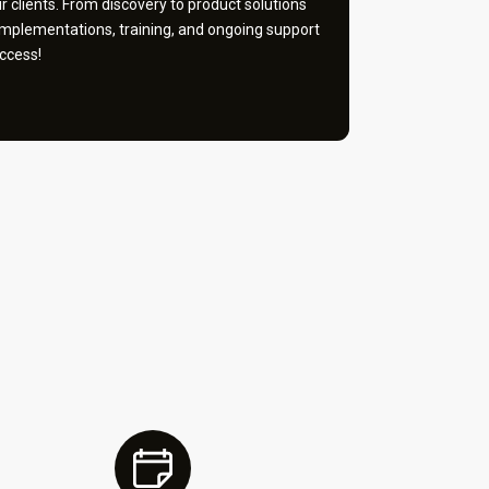
 clients. From discovery to product solutions
implementations, training, and ongoing support
ccess!