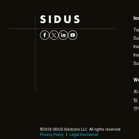
In
To
Su
In
In
Su
Wo
회
팀
연
©2026 SIDUS Solutions LLC. All rights reserved
Privacy Policy
Legal Disclaimer