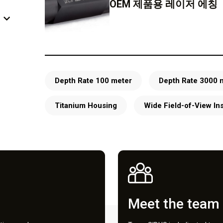
OEM 제품용 레이저 에칭
Depth Rate 100 meter
Depth Rate 3000 
Titanium Housing
Wide Field-of-View In
Meet the team