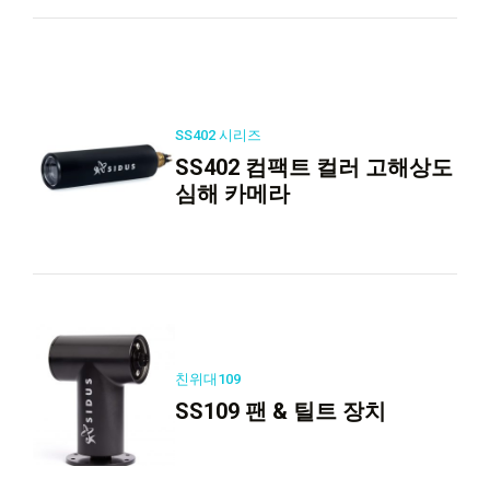
SS402 시리즈
SS402 컴팩트 컬러 고해상도
심해 카메라
친위대109
SS109 팬 & 틸트 장치