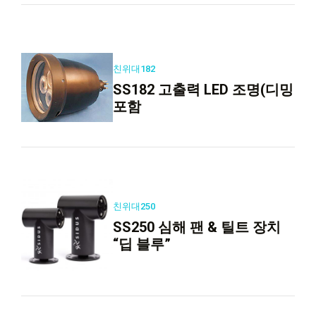
친위대182
SS182 고출력 LED 조명(디밍
포함
친위대250
SS250 심해 팬 & 틸트 장치
“딥 블루”