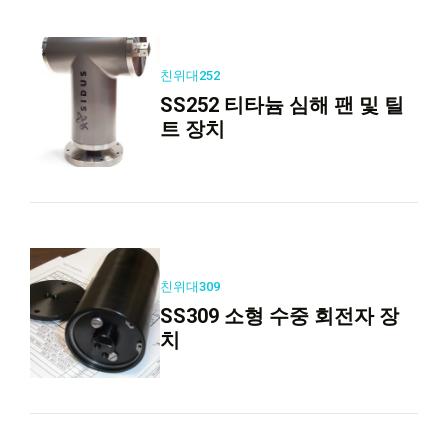
친위대252
SS252 티타늄 심해 팬 및 틸
트 장치
친위대309
SS309 소형 수중 회전자 장
치