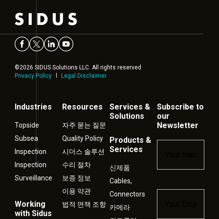
©2026 SIDUS Solutions LLC. All rights reserved
Privacy Policy
Legal Disclaimer
Industries
Resources
Services &
Subscribe to
Solutions
our
Newsletter
Topside
자주 묻는 질문
Subsea
Quality Policy
Products &
Name
*
Services
Inspection
시더스 솔루션
Inspection
수리 절차
신제품
Surveillance
보증 정보
Cables,
이용 약관
Connectors
Email
*
Working
법적 면책 조항
카메라
with Sidus