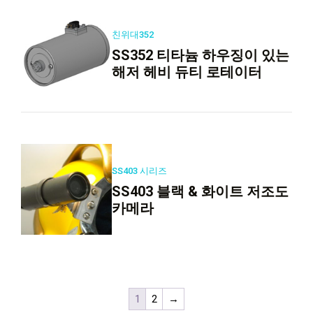
친위대352
SS352 티타늄 하우징이 있는
해저 헤비 듀티 로테이터
SS403 시리즈
SS403 블랙 & 화이트 저조도
카메라
1
2
→