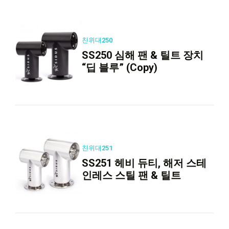
친위대250
SS250 심해 팬 & 틸트 장치
“딥 블루” (Copy)
친위대251
SS251 헤비 듀티, 해저 스테
인레스 스틸 팬 & 틸트