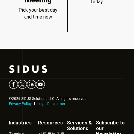
Today
Pick your best day
and time now
©2026 SIDUS Solutions LLC. All rights reserved
Privacy Policy
Legal Disclaimer
Industries
Resources
Services &
Subscribe to
Solutions
our
Topside
자주 묻는 질문