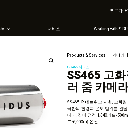
부르다 :+1 
cts
서비스
Working with SID
Products & Services
카메라
SS465 시리즈
SS465 고화
러 줌 카메
SS465 IP 네트워크 지원, 고
극한의 환경과 온도 범위를 견딜
니다. 깊이 정격 1,640피트/500m 표
트/6,000m) 옵션.