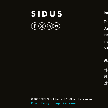
In
To
Su
In
In
Su
Wo
회
팀
연
©2026 SIDUS Solutions LLC. All rights reserved
Privacy Policy
Legal Disclaimer