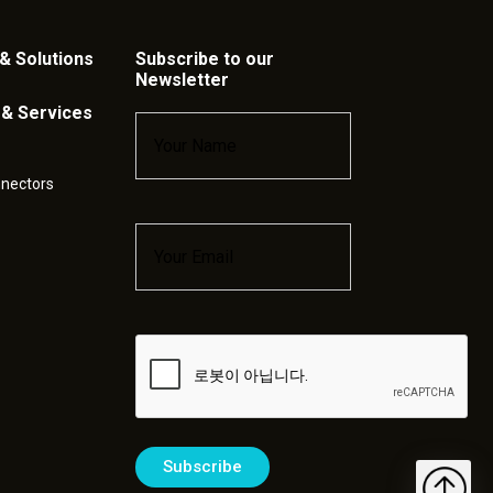
& Solutions
Subscribe to our
Newsletter
 & Services
Name
*
nnectors
Email
*
Captcha