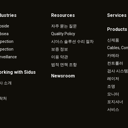
dustries
Resources
Services 
pside
자주 묻는 질문
Products
bsea
Quality Policy
신제품
spection
시더스 솔루션 수리 절차
Cables, Co
spection
보증 정보
카메라
rveillance
이용 약관
컨트롤러
법적 면책 조항
검사 시스템
rking with Sidus
Newsroom
레이저
사 소개
조명
모니터
락처
포지셔너
서비스