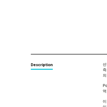
선
Description
즉
의
P
역
이
이