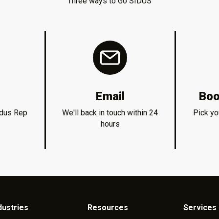
Three ways to Go SIDUS
Email
Boo
idus Rep
We'll back in touch within 24
Pick yo
hours
dustries
Resources
Services 