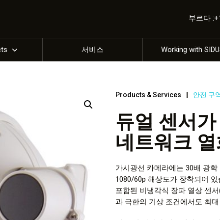
부르다 :+1 
cts
서비스
Working with SID
Products & Services
안전 구역
듀얼 센서가 있
네트워크 열
가시광선 카메라에는 30배 광학 줌과 1/
1080/60p 해상도가 장착되어 
포함된 비냉각식 장파 열상 센서(
과 극한의 기상 조건에서도 최대