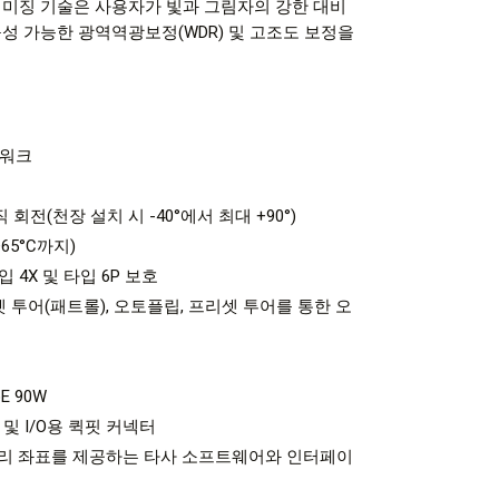
이미징 기술은 사용자가 빛과 그림자의 강한 대비
성 가능한 광역역광보정(WDR) 및 고조도 보정을
트워크
직 회전(천장 설치 시 -40°에서 최대 +90°)
65°C까지)
A 타입 4X 및 타입 6P 보호
셋 투어(패트롤), 오토플립, 프리셋 투어를 통한 오
oE 90W
 및 I/O용 퀵핏 커넥터
 지리 좌표를 제공하는 타사 소프트웨어와 인터페이