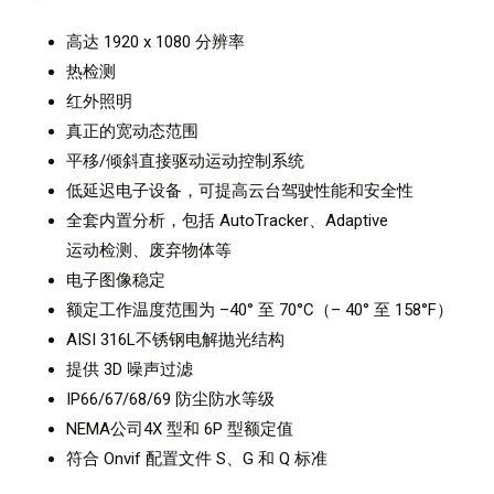
高达 1920 x 1080 分辨率
热检测
红外照明
真正的宽动态范围
平移/倾斜直接驱动运动控制系统
低延迟电子设备，可提高云台驾驶性能和安全性
全套内置分析，包括 AutoTracker、Adaptive
运动检测、废弃物体等
电子图像稳定
额定工作温度范围为 –
40
° 至
70
°C（–
40
° 至
158
°F）
AISI 316L不锈钢电解抛光结构
提供 3D 噪声过滤
IP66/67/68/69 防尘防水等级
NEMA公司
4
X
型和
6
P
型额定值
符合 Onvif 配置文件 S、G 和 Q 标准