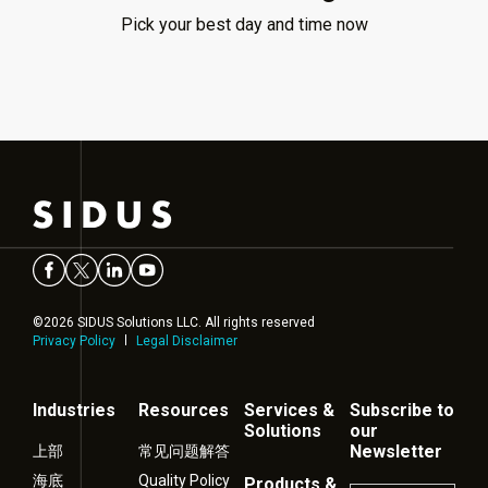
Pick your best day and time now
©2026 SIDUS Solutions LLC. All rights reserved
Privacy Policy
Legal Disclaimer
Industries
Resources
Services &
Subscribe to
Solutions
our
Newsletter
上部
常见问题解答
海底
Quality Policy
Products &