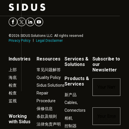
©2026 SIDUS Solutions LLC. All rights reserved
Privacy Policy
Legal Disclaimer
Industries
Resources
Services &
Subscribe to
Solutions
our
Newsletter
上部
常见问题解答
海底
Quality Policy
Products &
Name
*
Services
检查
Sidus Solutions
检查
Repair
新产品
监视
Procedure
Cables,
保修信息
Connectors
Email
*
Working
条款及细则
相机
with Sidus
法律免责声明
控制器