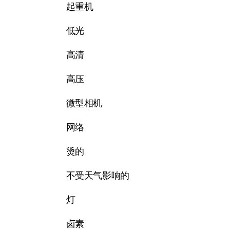
起重机
低光
高清
高压
微型相机
网络
烫的
不受天气影响的
灯
卤素