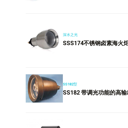
深水之光
SSS174不锈钢卤素海火
SS182型
SS182 带调光功能的高输出