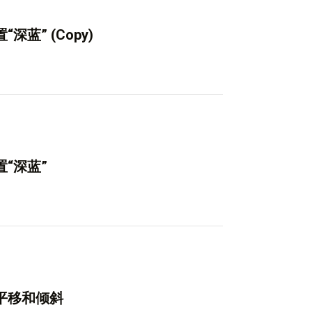
深蓝” (Copy)
置“深蓝”
钢平移和倾斜