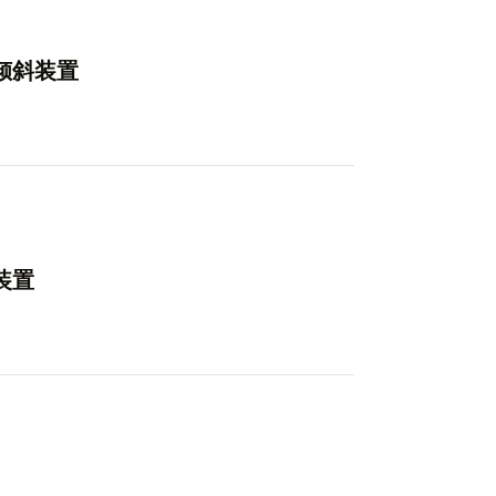
和倾斜装置
装置