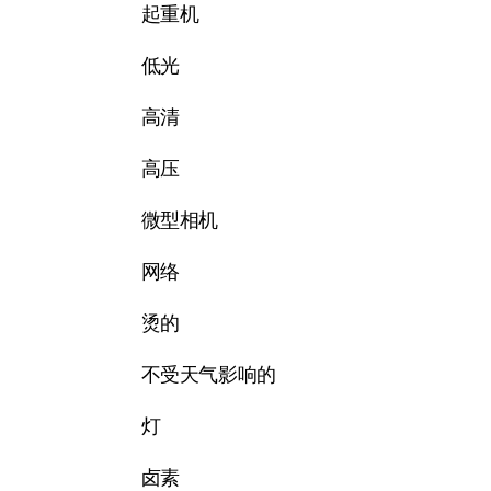
起重机
低光
高清
高压
微型相机
网络
烫的
不受天气影响的
灯
卤素