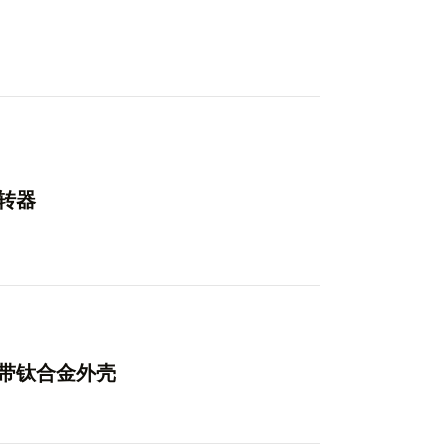
旋转器
，带钛合金外壳