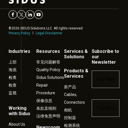
©2026 SIDUS Solutions LLC. All rights reserved
Privacy Policy
Legal Disclaimer
Industries
Resources
Services &
Subscribe to
Solutions
our
Newsletter
上部
常见问题解答
海底
Quality Policy
Products &
Name
*
Services
检查
Sidus Solutions
检查
Repair
新产品
监视
Procedure
Cables,
保修信息
Connectors
Email
*
Working
条款及细则
相机
with Sidus
法律免责声明
控制器
About Us
检测系统
Newsroom