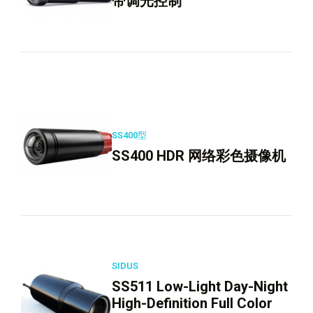
带调光控制
SS400型
SS400 HDR 网络彩色摄像机
SIDUS
SS511 Low-Light Day-Night
High-Definition Full Color