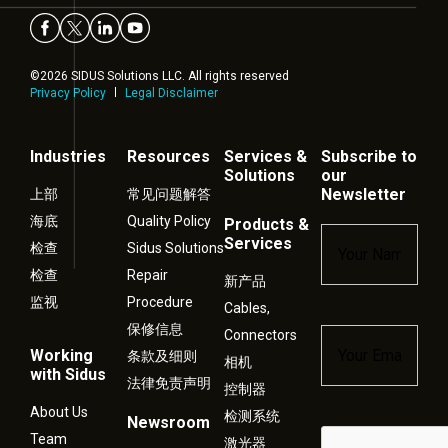
©2026 SIDUS Solutions LLC. All rights reserved
Privacy Policy
Legal Disclaimer
Industries
Resources
Services &
Subscribe to
Solutions
our
Newsletter
上部
常见问题解答
海底
Quality Policy
Products &
Name
*
Services
检查
Sidus Solutions
检查
Repair
新产品
监视
Procedure
Cables,
保修信息
Connectors
Email
*
Working
条款及细则
相机
with Sidus
法律免责声明
控制器
About Us
检测系统
Newsroom
Captcha
Team
激光器