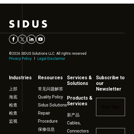
©2026 SIDUS Solutions LLC. All rights reserved
Privacy Policy
Legal Disclaimer
Industries
Resources
Services &
Subscribe to
Solutions
our
Newsletter
上部
常见问题解答
海底
Quality Policy
Products &
Name
*
Services
检查
Sidus Solutions
检查
Repair
新产品
监视
Procedure
Cables,
保修信息
Connectors
Email
*