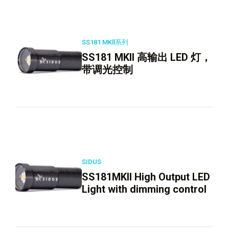
SS181 MKll系列
SS181 MKll 高输出 LED 灯，
带调光控制
SIDUS
SS181MKII High Output LED
Light with dimming control