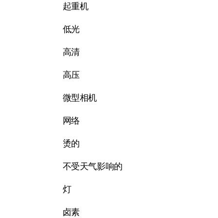
起重机
低光
高清
高压
微型相机
网络
烫的
不受天气影响的
灯
卤素