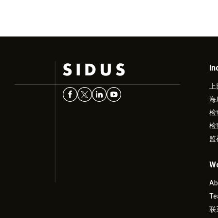
In
上
海
检
检
监
Wo
Ab
T
联