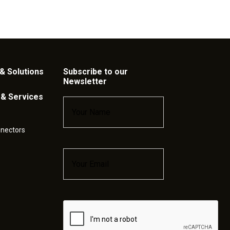
& Solutions
Subscribe to our
Newsletter
 & Services
Name
*
nnectors
Email
*
Captcha